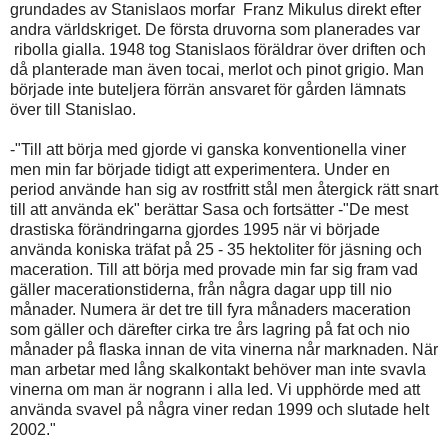
grundades av Stanislaos morfar Franz Mikulus direkt efter
andra världskriget. De första druvorna som planerades var
ribolla gialla. 1948 tog Stanislaos föräldrar över driften och
då planterade man även tocai, merlot och pinot grigio. Man
började inte buteljera förrän ansvaret för gården lämnats
över till Stanislao.
-"Till att börja med gjorde vi ganska konventionella viner
men min far började tidigt att experimentera. Under en
period använde han sig av rostfritt stål men återgick rätt snart
till att använda ek" berättar Sasa och fortsätter -"De mest
drastiska förändringarna gjordes 1995 när vi började
använda koniska träfat på 25 - 35 hektoliter för jäsning och
maceration. Till att börja med provade min far sig fram vad
gäller macerationstiderna, från några dagar upp till nio
månader. Numera är det tre till fyra månaders maceration
som gäller och därefter cirka tre års lagring på fat och nio
månader på flaska innan de vita vinerna når marknaden. När
man arbetar med lång skalkontakt behöver man inte svavla
vinerna om man är nogrann i alla led. Vi upphörde med att
använda svavel på några viner redan 1999 och slutade helt
2002."