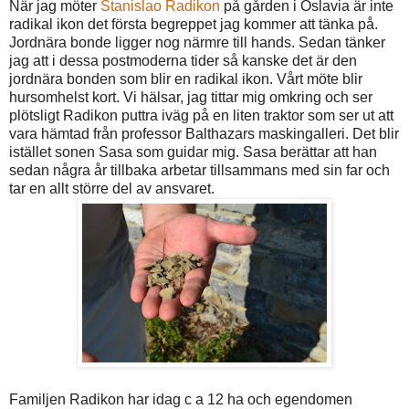
När jag möter
Stanislao Radikon
på gården i Oslavia är inte
radikal ikon det första begreppet jag kommer att tänka på.
Jordnära bonde ligger nog närmre till hands. Sedan tänker
jag att i dessa postmoderna tider så kanske det är den
jordnära bonden som blir en radikal ikon. Vårt möte blir
hursomhelst kort. Vi hälsar, jag tittar mig omkring och ser
plötsligt Radikon puttra iväg på en liten traktor som ser ut att
vara hämtad från professor Balthazars maskingalleri. Det blir
istället sonen Sasa som guidar mig. Sasa berättar att han
sedan några år tillbaka arbetar tillsammans med sin far och
tar en allt större del av ansvaret.
Familjen Radikon har idag c a 12 ha och egendomen