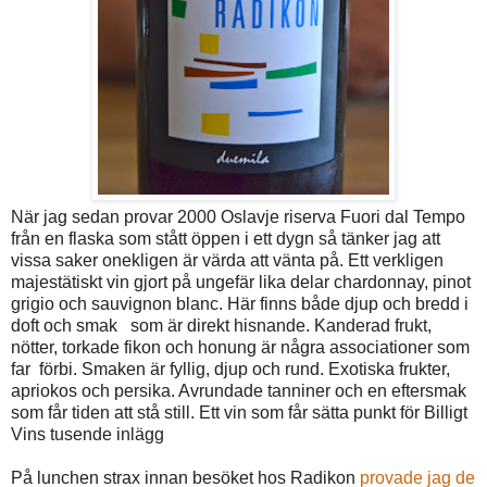
När jag sedan provar 2000 Oslavje riserva Fuori dal Tempo
från en flaska som stått öppen i ett dygn så tänker jag att
vissa saker onekligen är värda att vänta på. Ett verkligen
majestätiskt vin gjort på ungefär lika delar chardonnay, pinot
grigio och sauvignon blanc. Här finns både djup och bredd i
doft och smak som är direkt hisnande. Kanderad frukt,
nötter, torkade fikon och honung är några associationer som
far förbi. Smaken är fyllig, djup och rund. Exotiska frukter,
apriokos och persika. Avrundade tanniner och en eftersmak
som får tiden att stå still. Ett vin som får sätta punkt för Billigt
Vins tusende inlägg
På lunchen strax innan besöket hos Radikon
provade jag de