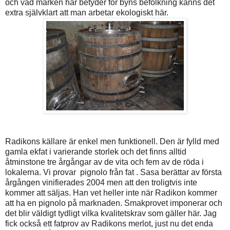
och vad marken här betyder för byns befolkning känns det
extra självklart att man arbetar ekologiskt här.
Radikons källare är enkel men funktionell. Den är fylld med
gamla ekfat i varierande storlek och det finns alltid
åtminstone tre årgångar av de vita och fem av de röda i
lokalerna. Vi provar pignolo från fat . Sasa berättar av första
årgången vinifierades 2004 men att den troligtvis inte
kommer att säljas. Han vet heller inte när Radikon kommer
att ha en pignolo på marknaden. Smakprovet imponerar och
det blir väldigt tydligt vilka kvalitetskrav som gäller här. Jag
fick också ett fatprov av Radikons merlot, just nu det enda