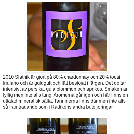
2010 Slatnik är gjort på 80% chardonnay och 20% tocai
friulano och är guldgult och lätt beslöjat i färgen. Det doftar
intensivt av persika, gula plommon och aprikos. Smaken är
fyllig men inte alls tung. Aromerna går igen och här finns en
uttalad mineralisk sälta. Tanninerna finns där men inte alls
så framträdande som i Radikons andra buteljeringar