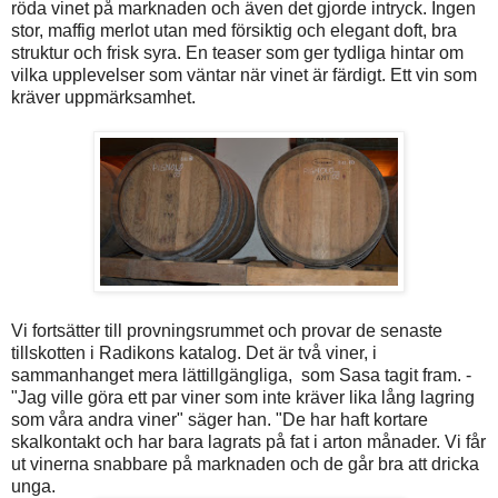
röda vinet på marknaden och även det gjorde intryck. Ingen
stor, maffig merlot utan med försiktig och elegant doft, bra
struktur och frisk syra. En teaser som ger tydliga hintar om
vilka upplevelser som väntar när vinet är färdigt. Ett vin som
kräver uppmärksamhet.
Vi fortsätter till provningsrummet och provar de senaste
tillskotten i Radikons katalog. Det är två viner, i
sammanhanget mera lättillgängliga, som Sasa tagit fram. -
"Jag ville göra ett par viner som inte kräver lika lång lagring
som våra andra viner" säger han. "De har haft kortare
skalkontakt och har bara lagrats på fat i arton månader. Vi får
ut vinerna snabbare på marknaden och de går bra att dricka
unga.